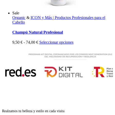
Sale
Organic
&
ICON y Más | Productos Profesionales para el
Cabello
Champú Natural Profesional
Rango
Este
9,50
€
-
74,00
€
Seleccionar opciones
de
producto
precios:
tiene
desde
múltiples
9,50 €
variantes.
hasta
Las
74,00 €
opciones
se
pueden
elegir
en
la
página
de
producto
Realzamos tu belleza y estilo en cada visita